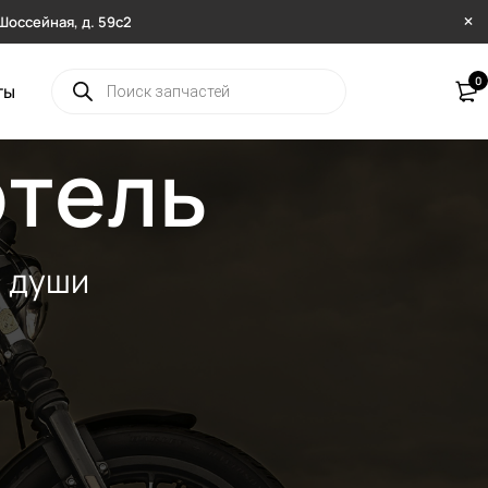
. Шоссейная, д. 59с2
0
ты
ртель
и души