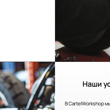
Наши ус
В CartelWorkshop 