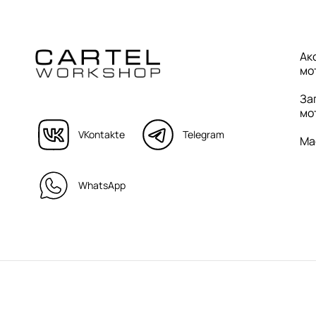
Ак
мо
За
мо
VKontakte
Telegram
Ма
WhatsApp
© Cartel Workshop. Все права защищены.
Политика конфиде