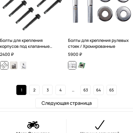
Болты для крепления
Болты для крепления рулевых
корпусов под клапанные
стоек / Хромированные
крышки
2400
₽
5900
₽
1
2
3
4
…
63
64
65
Следующая страница