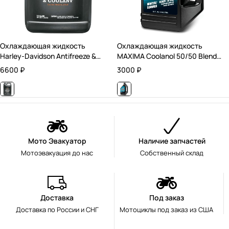
Охлаждающая жидкость
Охлаждающая жидкость
Harley-Davidson Antifreeze &
MAXIMA Coolanol 50/50 Blend
Coolant / 3,78 л.
Treatment / 1,893 л.
6600
₽
3000
₽
Мото Эвакуатор
Наличие запчастей
Мотоэвакуация до нас
Собственный склад
Доставка
Под заказ
Доставка по России и СНГ
Мотоциклы под заказ из США