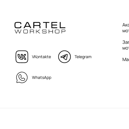
Ак
мо
За
мо
VKontakte
Telegram
Ма
WhatsApp
© Cartel Workshop. Все права защищены.
Политика конфиде