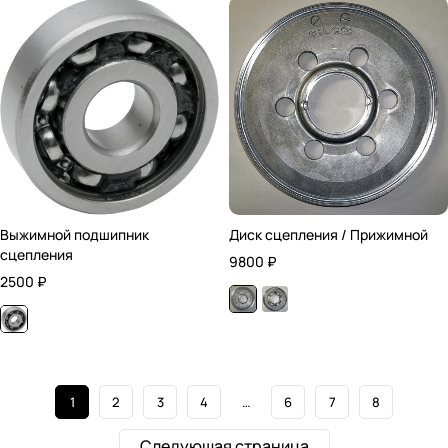
Выжимной подшипник
Диск сцепления / Прижимной
сцепления
9800
₽
2500
₽
1
2
3
4
…
6
7
8
Следующая страница