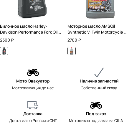
Вилочное масло Harley-
Моторное масло AMSOil
Davidson Performance Fork Oil /
Synthetic V-Twin Motorcycle Oil
0,473 л.
20W40 / Синтетическое /
2500
₽
2700
₽
0,946 л.
Мото Эвакуатор
Наличие запчастей
Мотоэвакуация до нас
Собственный склад
Доставка
Под заказ
Доставка по России и СНГ
Мотоциклы под заказ из США