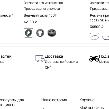
Запчасти для мотоциклов
,
Запчасти дл
Привод заднего колеса
Привод задн
колеса /
Ведущий шкив / 30T
Ремень при
133T / 20 м
14900
₽
36500
₽
частей
Доставка
Под 
лад
Доставка по России и
Мотоц
СНГ
сессуары для
Наша история
Корзина
тоциклов
Мой профиль