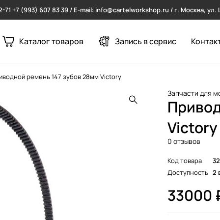
2-71
+7 (993) 607 83 39 / E-mail: info@cartelworkshop.ru / г. Москва, ул
Каталог товаров
Запись в сервис
Контак
иводной ремень 147 зубов 28мм Victory
Запчасти для м
Привод
Victory
0 отзывов
Код товара
32
Доступность
2 
33000