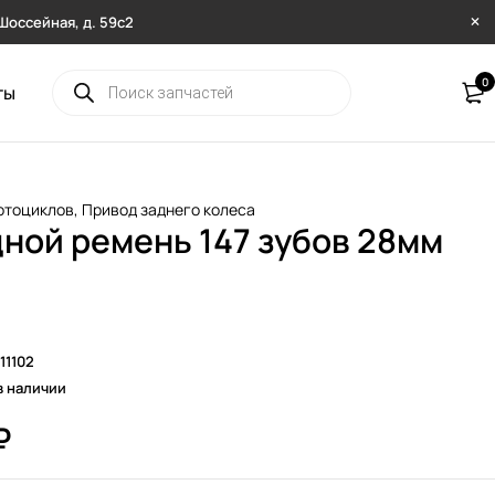
. Шоссейная, д. 59с2
0
ты
отоциклов
,
Привод заднего колеса
ной ремень 147 зубов 28мм
11102
в наличии
₽