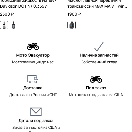
Тормозная жидкость Harley-
Масло главной передачи и
Davidson DOT 4 / 0,355 л.
трансмиссии MAXIMA V-Twin
Sportster Gear & Chain Case Oil
2500
₽
1900
₽
/ Минеральное / 0,946 л.
Мото Эвакуатор
Наличие запчастей
Мотоэвакуация до нас
Собственный склад
Доставка
Под заказ
Доставка по России и СНГ
Мотоциклы под заказ из США
Детали под заказ
Заказ запчастей из США и