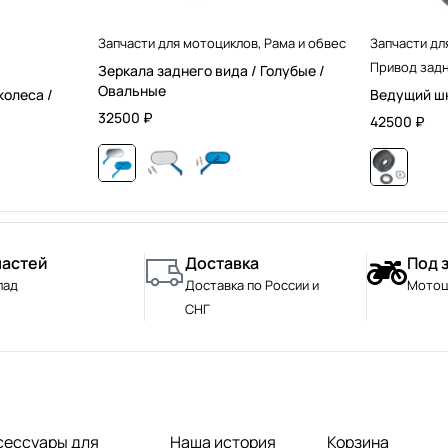
Запчасти для мотоциклов
,
Рама и обвес
Запчасти дл
Привод задн
Зеркала заднего вида / Голубые /
Овальные
колеса /
Ведущий шк
32500
₽
42500
₽
частей
Доставка
Под 
лад
Доставка по России и
Мотоц
СНГ
сессуары для
Наша история
Корзина