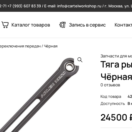
2-71
+7 (993) 607 83 39 / E-mail: info@cartelworkshop.ru / г. Москва, ул
Каталог товаров
Запись в сервис
Контак
переключения передач / Чёрная
Запчасти для м
Тяга р
Чёрна
0 отзывов
Код товара
42
Доступность
В 
24500