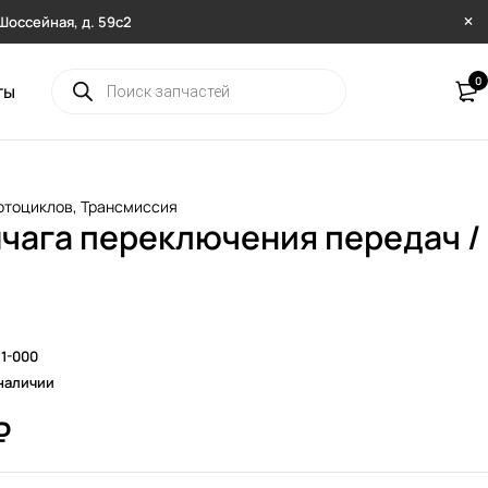
. Шоссейная, д. 59с2
0
ты
отоциклов
,
Трансмиссия
ычага переключения передач /
я
1-000
наличии
₽