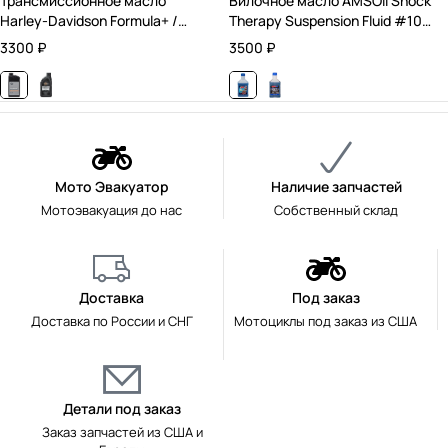
Трансмиссионное масло
Вилочное масло AMSOil Shock
Harley-Davidson Formula+ /
Therapy Suspension Fluid #10
Минеральное / 0,946 л.
Medium / Синтетическое /
3300
₽
3500
₽
0,946 л.
Мото Эвакуатор
Наличие запчастей
Мотоэвакуация до нас
Собственный склад
Доставка
Под заказ
Доставка по России и СНГ
Мотоциклы под заказ из США
Детали под заказ
Заказ запчастей из США и