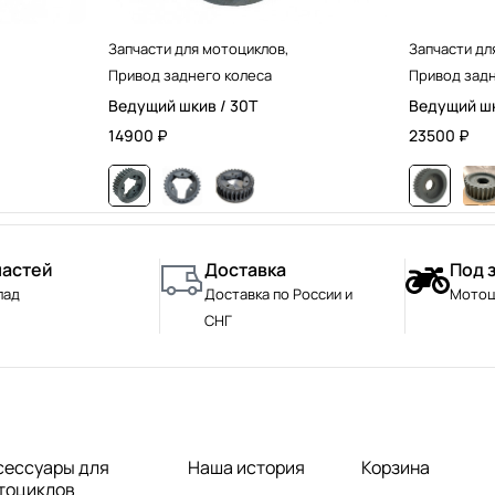
Запчасти для мотоциклов
,
Запчасти дл
Привод заднего колеса
Привод задн
Ведущий шкив / 30T
Ведущий шк
14900
₽
23500
₽
частей
Доставка
Под 
лад
Доставка по России и
Мотоц
СНГ
сессуары для
Наша история
Корзина
тоциклов