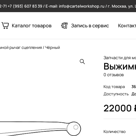
2-71
+7 (993) 607 83 39 / E-mail: info@cartelworkshop.ru / г. Москва, ул
Каталог товаров
Запись в сервис
Контак
ной рычаг сцепления / Чёрный
Запчасти для м
Выжимн
0 отзывов
Код товара
3
Доступность
До
22000
Количество