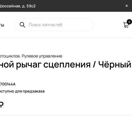
. Шоссейная, д. 59с2
0
ты
отоциклов
,
Рулевое управление
ой рычаг сцепления / Чёрный
6700144A
ступно для предзаказа
₽