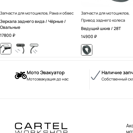
Запчасти для мотоциклов
,
Рама и обвес
Запчасти для мотоциклов
,
Привод заднего колеса
Зеркала заднего вида / Чёрные /
Овальные
Ведущий шкив / 28T
17800
₽
14900
₽
Мото Эвакуатор
Наличие зап
Мотоэвакуация до нас
Собственный ск
Ак
мо