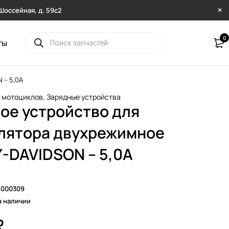
. Шоссейная, д. 59с2
0
ты
 – 5,0А
я мотоциклов
,
Зарядные устройства
ое устройство для
лятора двухрежимное
-DAVIDSON – 5,0А
6000309
в наличии
₽