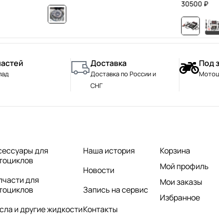
30500
₽
частей
Доставка
Под 
лад
Доставка по России и
Мотоц
СНГ
сессуары для
Наша история
Корзина
тоциклов
Мой профиль
Новости
пчасти для
Мои заказы
тоциклов
Запись на сервис
Избранное
сла и другие жидкости
Контакты