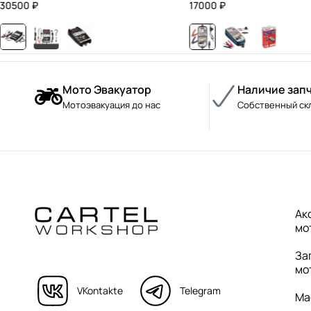
30500
₽
17000
₽
Мото Эвакуатор
Наличие зап
Мотоэвакуация до нас
Собственный ск
Ак
мо
За
мо
VKontakte
Telegram
Ма