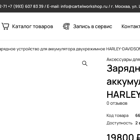
2-71
+7 (993) 607 83 39 / E-mail: info@cartelworkshop.ru / г. Москва, ул
Каталог товаров
Запись в сервис
Контак
арядное устройство для аккумулятора двухрежимное HARLEY-DAVIDSON
Аксессуары дл
Зарядн
аккуму
HARLEY
0 отзывов
Код товара
6
Доступность
2 
19800