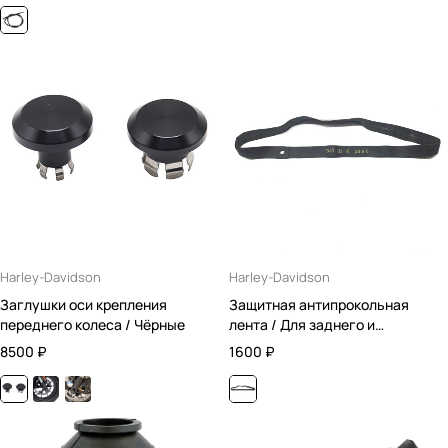
Harley-Davidson
Harley-Davidson
Заглушки оси крепления
Защитная антипрокольная
переднего колеса / Чёрные
лента / Для заднего и
переднего колеса / 16"
8500
₽
1600
₽