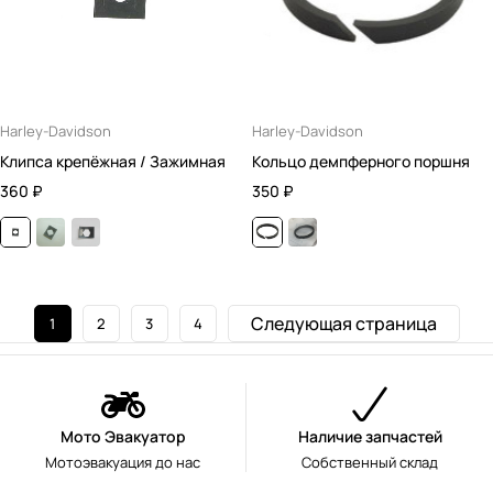
Harley-Davidson
Harley-Davidson
Клипса крепёжная / Зажимная
Кольцо демпферного поршня
360
₽
350
₽
Следующая страница
1
2
3
4
Мото Эвакуатор
Наличие запчастей
Мотоэвакуация до нас
Собственный склад