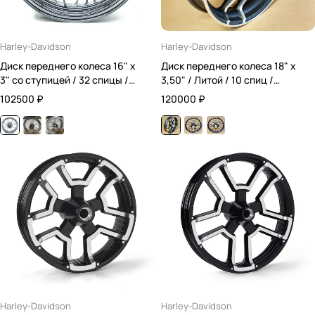
Harley-Davidson
Harley-Davidson
Диск переднего колеса 16" x
Диск переднего колеса 18" x
3" со ступицей / 32 спицы /
3,50" / Литой / 10 спиц /
Хромированный
Чёрный
102500
₽
120000
₽
Harley-Davidson
Harley-Davidson