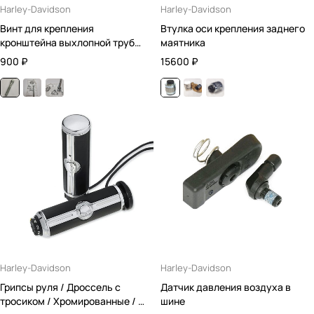
Harley-Davidson
Harley-Davidson
Винт для крепления
Втулка оси крепления заднего
кронштейна выхлопной трубы
маятника
и подножки водителя
900
₽
15600
₽
Harley-Davidson
Harley-Davidson
Грипсы руля / Дроссель с
Датчик давления воздуха в
тросиком / Хромированные / С
шине