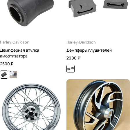
Harley-Davidson
Harley-Davidson
Демпферная втулка
Демпферы глушителей
амортизатора
2900
₽
2500
₽