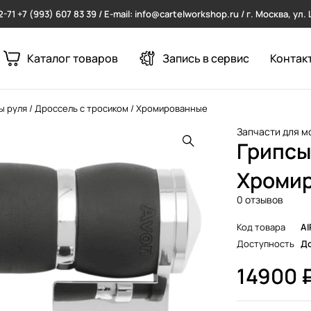
2-71
+7 (993) 607 83 39 / E-mail: info@cartelworkshop.ru / г. Москва, ул
Каталог товаров
Запись в сервис
Контак
ы руля / Дроссель с тросиком / Хромированные
Запчасти для м
Грипсы
Хроми
0 отзывов
Код товара
AI
Доступность
До
14900