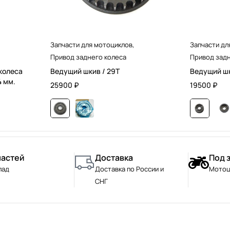
Запчасти для мотоциклов
,
Запчасти дл
Привод заднего колеса
Привод задн
колеса
Ведущий шкив / 29T
Ведущий шк
4 мм.
25900
₽
19500
₽
частей
Доставка
Под 
лад
Доставка по России и
Мотоц
СНГ