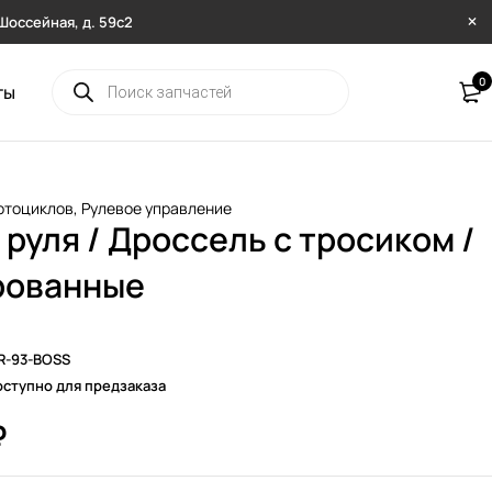
. Шоссейная, д. 59с2
0
ты
отоциклов
,
Рулевое управление
 руля / Дроссель с тросиком /
рованные
R-93-BOSS
ступно для предзаказа
₽