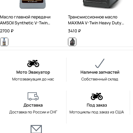
Масло главной передачи
Трансмиссионное масло
AMSOil Synthetic V-Twin
MAXIMA V-Twin Heavy Duty
Primary Fluid / Синтетическое /
Transmission Gear Oil 85W140 /
2700
₽
3410
₽
0,946 л.
Минеральное / 0,946 л.
Мото Эвакуатор
Наличие запчастей
Мотоэвакуация до нас
Собственный склад
Доставка
Под заказ
Доставка по России и СНГ
Мотоциклы под заказ из США