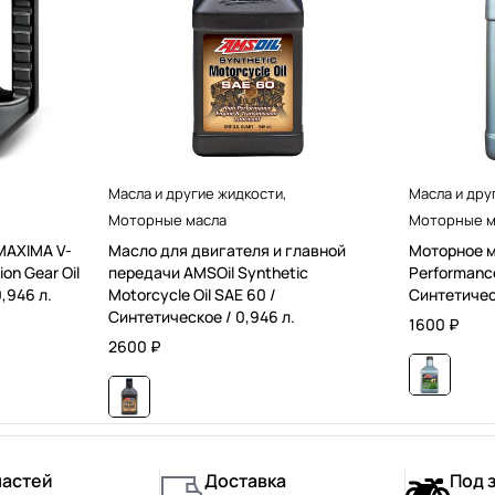
Масла и другие жидкости
,
Масла и дру
Моторные масла
Моторные м
MAXIMA V-
Масло для двигателя и главной
Моторное м
on Gear Oil
передачи AMSOil Synthetic
Performance
,946 л.
Motorcycle Oil SAE 60 /
Синтетическ
Синтетическое / 0,946 л.
1600
₽
2600
₽
частей
Доставка
Под 