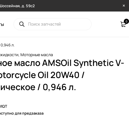
. Шоссейная, д. 59с2
0
ты
0,946 л.
 жидкости
,
Моторные масла
ое масло AMSOil Synthetic V-
torcycle Oil 20W40 /
ическое / 0,946 л.
VIQT
ступно для предзаказа