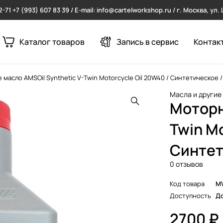
2-71
+7 (993) 607 83 39 / E-mail: info@cartelworkshop.ru / г. Москва, ул
Каталог товаров
Запись в сервис
Контак
масло AMSOil Synthetic V-Twin Motorcycle Oil 20W40 / Синтетическое / 
Масла и другие
Моторн
Twin Mo
Синтет
0 отзывов
Код товара
M
Доступность
До
2700
₽