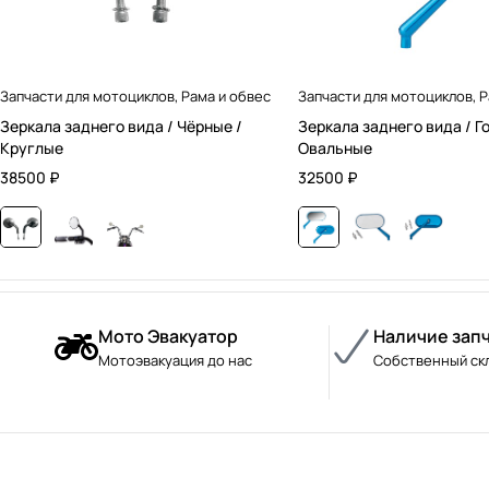
Запчасти для мотоциклов
,
Рама и обвес
Запчасти для мотоциклов
,
Р
Зеркала заднего вида / Чёрные /
Зеркала заднего вида / Г
Круглые
Овальные
38500
₽
32500
₽
Мото Эвакуатор
Наличие зап
Мотоэвакуация до нас
Собственный ск