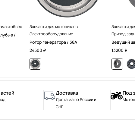
ама и обвес
Запчасти для мотоциклов
,
Запчасти дл
Электрооборудование
Привод задн
олубые /
Ротор генератора / 38А
Ведущий шк
24500
₽
13200
₽
частей
Доставка
Под 
лад
Доставка по России и
Мотоц
СНГ