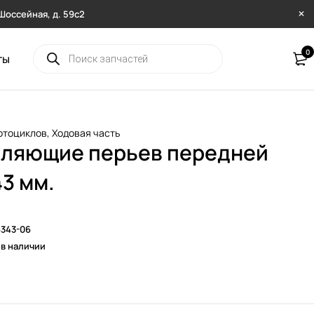
. Шоссейная, д. 59с2
0
ты
отоциклов
,
Ходовая часть
ляющие перьев передней
43 мм.
343-06
 в наличии