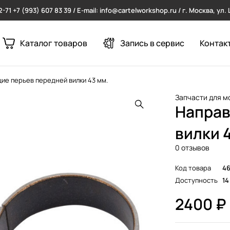
2-71
+7 (993) 607 83 39 / E-mail: info@cartelworkshop.ru / г. Москва, ул
Каталог товаров
Запись в сервис
Контак
ие перьев передней вилки 43 мм.
Запчасти для м
Направ
вилки 
0 отзывов
Код товара
46
Доступность
14
2400
₽