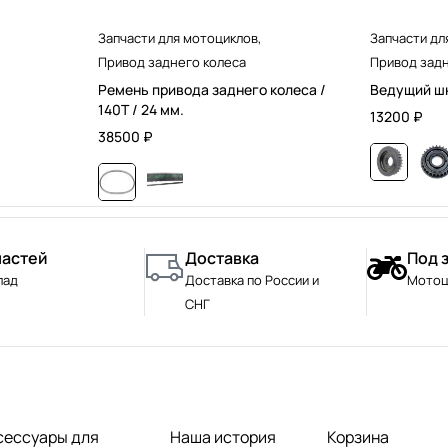
Запчасти для мотоциклов
,
Запчасти дл
Привод заднего колеса
Привод задн
Ремень привода заднего колеса /
Ведущий шк
140T / 24 мм.
13200
₽
38500
₽
частей
Доставка
Под 
лад
Доставка по России и
Мотоц
СНГ
сессуары для
Наша история
Корзина