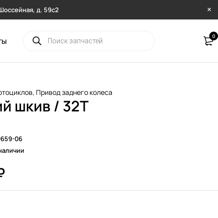
. Шоссейная, д. 59с2
0
ты
отоциклов
,
Привод заднего колеса
й шкив / 32T
0659-06
наличии
₽