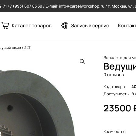
2-71
+7 (993) 607 83 39 / E-mail: info@cartelworkshop.ru / г. Москва, ул
Каталог товаров
Запись в сервис
Контак
дущий шкив / 32T
Запчасти для м
Ведущи
0 отзывов
Код товара
4
Доступность
В 
23500
Количество