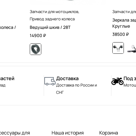
Запчасти для мотоциклов
,
Запчасти дл
Привод заднего колеса
Зеркала за
Круглые
колеса /
Ведущий шкив / 28T
38500
₽
14900
₽
частей
Доставка
Под 
лад
Доставка по России и
Мотоц
СНГ
сессуары для
Наша история
Корзина