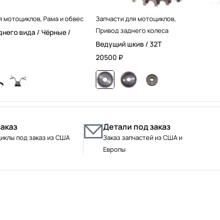
я мотоциклов
,
Рама и обвес
Запчасти для мотоциклов
,
Привод заднего колеса
днего вида / Чёрные /
Ведущий шкив / 32T
20500
₽
заказ
Детали под заказ
иклы под заказ из США
Заказ запчастей из США и
Европы