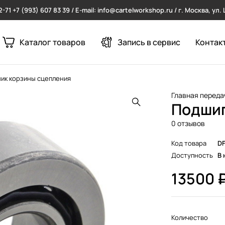
2-71
+7 (993) 607 83 39 / E-mail: info@cartelworkshop.ru / г. Москва, ул
Каталог товаров
Запись в сервис
Контак
ик корзины сцепления
Главная переда
Подшип
0 отзывов
Код товара
D
Доступность
В 
13500
Количество