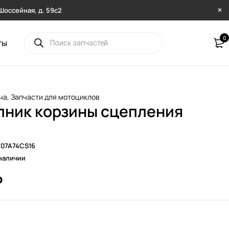
. Шоссейная, д. 59с2
0
ты
ча
,
Запчасти для мотоциклов
ник корзины сцепления
F07A74CS16
наличии
₽