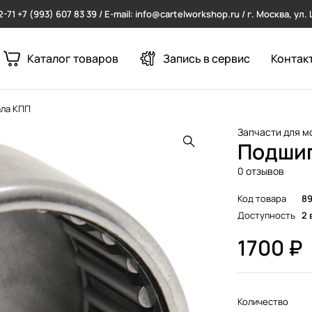
2-71
+7 (993) 607 83 39 / E-mail: info@cartelworkshop.ru / г. Москва, ул
Каталог товаров
Запись в сервис
Контак
ала КПП
Запчасти для м
Подшип
0 отзывов
Код товара
8
Доступность
2 
1700
₽
Количество