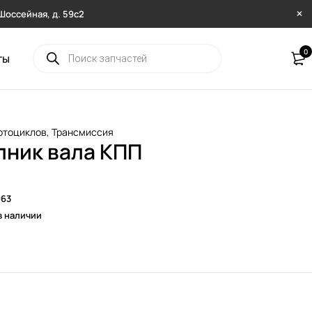
. Шоссейная, д. 59с2
0
ты
отоциклов
,
Трансмиссия
ник вала КПП
963
в наличии