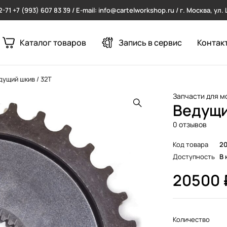
2-71
+7 (993) 607 83 39 / E-mail: info@cartelworkshop.ru / г. Москва, ул
Каталог товаров
Запись в сервис
Контак
дущий шкив / 32T
Запчасти для м
Ведущи
0 отзывов
Код товара
2
Доступность
В 
20500
Количество