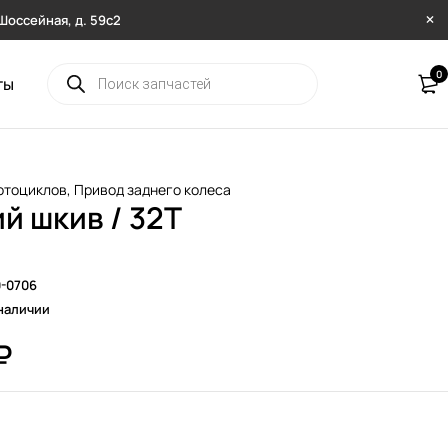
. Шоссейная, д. 59с2
0
ты
отоциклов
,
Привод заднего колеса
й шкив / 32T
0-0706
наличии
₽