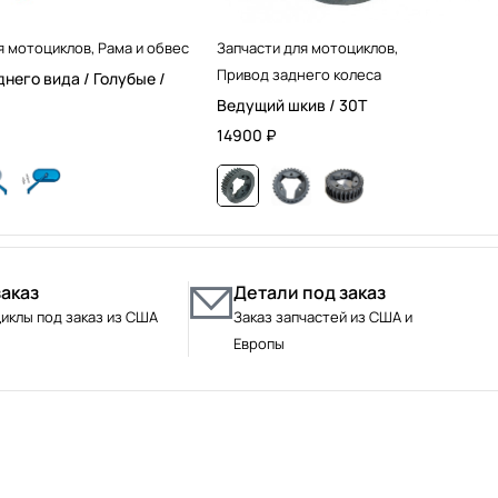
я мотоциклов
,
Рама и обвес
Запчасти для мотоциклов
,
Привод заднего колеса
днего вида / Голубые /
Ведущий шкив / 30T
14900
₽
заказ
Детали под заказ
иклы под заказ из США
Заказ запчастей из США и
Европы