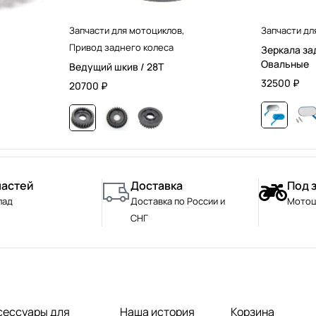
Запчасти для мотоциклов
,
Запчасти дл
Привод заднего колеса
Зеркала за
Овальные
Ведущий шкив / 28T
32500
₽
20700
₽
частей
Доставка
Под 
лад
Доставка по России и
Мотоц
СНГ
сессуары для
Наша история
Корзина