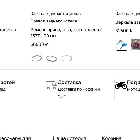
Запчасти для мотоциклов
,
Запчасти дл
Привод заднего колеса
Зеркала за
колеса /
Ремень привода заднего колеса /
32500
₽
133T / 20 мм.
36500
₽
частей
Доставка
Под 
лад
Доставка по России и
Мотоц
СНГ
сессуары для
Наша история
Корзина