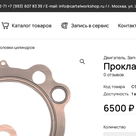
2-71
+7 (993) 607 83 39 / E-mail: info@cartelworkshop.ru / г. Москва, ул
Каталог товаров
Запись в сервис
Контак
головки цилиндров
Двигатель
,
Зап
Прокла
0 отзывов
Код товара
C
Доступность
1 
6500
₽
Количество