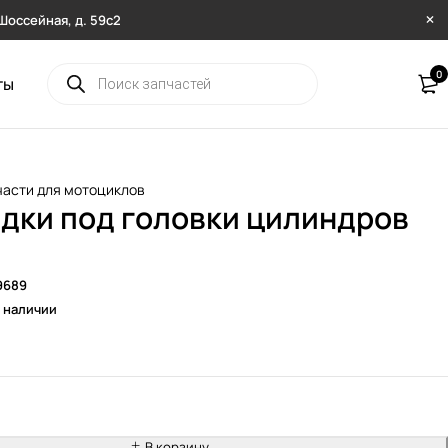
. Шоссейная, д. 59с2
0
ты
части для мотоциклов
дки под головки цилиндров
9689
в наличии
В корзину