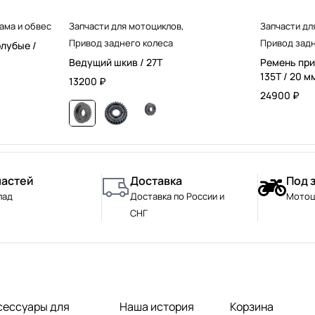
ама и обвес
Запчасти для мотоциклов
,
Запчасти дл
Привод заднего колеса
Привод задн
олубые /
Ведущий шкив / 27T
Ремень при
135T / 20 м
13200
₽
24900
₽
частей
Доставка
Под 
лад
Доставка по России и
Мотоц
СНГ
сессуары для
Наша история
Корзина