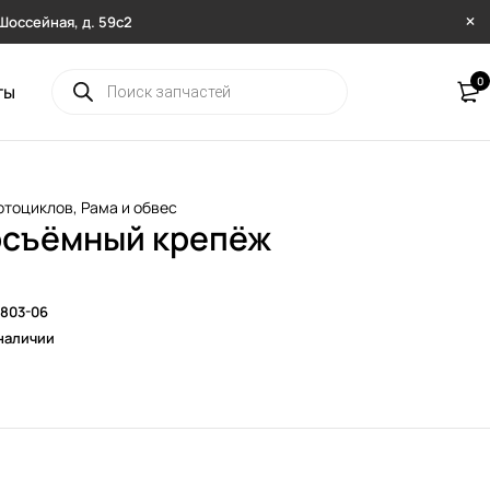
. Шоссейная, д. 59с2
0
ты
отоциклов
,
Рама и обвес
съёмный крепёж
803-06
наличии