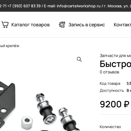
2-71
+7 (993) 607 83 39 / E-mail: info@cartelworkshop.ru / г. Москва, ул
Каталог товаров
Запись в сервис
Контак
ый крепёж
Запчасти для м
Быстро
0 отзывов
Код товара
53
Доступность
В 
9200
₽
Количество