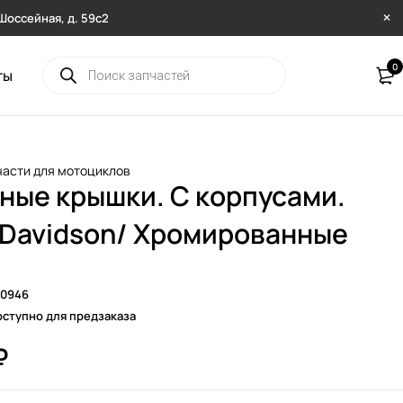
. Шоссейная, д. 59с2
0
ты
части для мотоциклов
ные крышки. С корпусами.
-Davidson/ Хромированные
-0946
ступно для предзаказа
₽