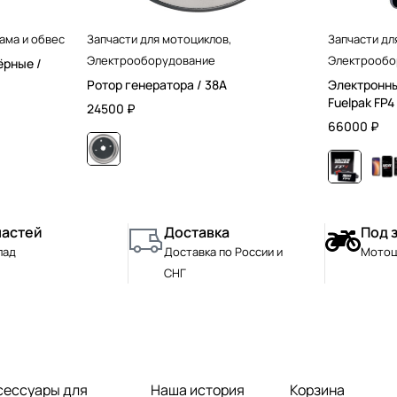
ама и обвес
Запчасти для мотоциклов
,
Запчасти дл
Электрооборудование
Электрообо
ёрные /
Ротор генератора / 38А
Электронны
Fuelpak FP4 
24500
₽
66000
₽
частей
Доставка
Под 
лад
Доставка по России и
Мотоц
СНГ
сессуары для
Наша история
Корзина