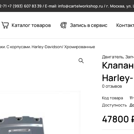
2-71
+7 (993) 607 83 39 / E-mail: info@cartelworkshop.ru / г. Москва, ул
Каталог товаров
Запись в сервис
Контак
ки. С корпусами. Harley-Davidson/ Хромированные
Двигатель
,
Зап
Клапан
Harley
0 отзывов
Код товара
11
Доступность
До
47800