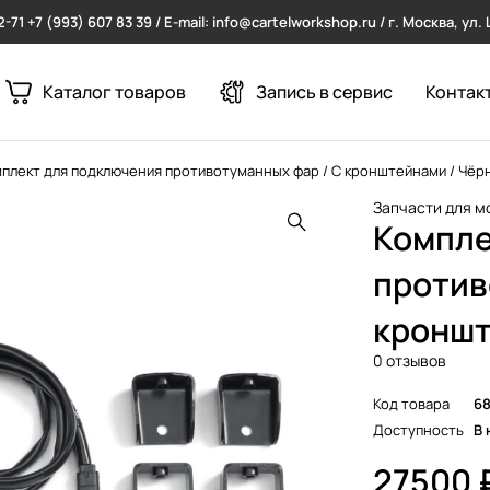
2-71
+7 (993) 607 83 39 / E-mail: info@cartelworkshop.ru / г. Москва, ул
Каталог товаров
Запись в сервис
Контак
плект для подключения противотуманных фар / С кронштейнами / Чёр
Запчасти для м
Компле
против
кроншт
0 отзывов
Код товара
6
Доступность
В 
27500