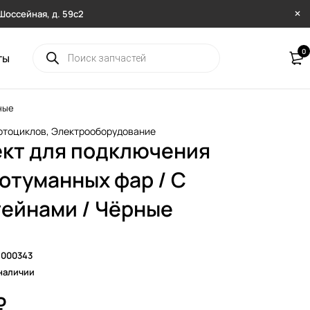
. Шоссейная, д. 59с2
0
ты
ные
отоциклов
,
Электрооборудование
кт для подключения
отуманных фар / С
ейнами / Чёрные
8000343
наличии
₽