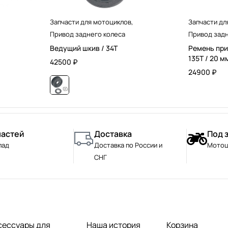
Запчасти для мотоциклов
,
Запчасти дл
Привод заднего колеса
Привод задн
Ведущий шкив / 34T
Ремень при
135T / 20 м
42500
₽
24900
₽
частей
Доставка
Под 
лад
Доставка по России и
Мотоц
СНГ
сессуары для
Наша история
Корзина