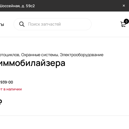
. Шоссейная, д. 59с2
0
ты
отоциклов
,
Охранные системы
,
Электрооборудование
иммобилайзера
8939-00
т в наличии
₽