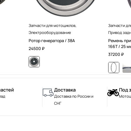
Запчасти для мотоциклов
,
Запчасти дл
Электрооборудование
Привод задн
Ротор генератора / 38А
Ремень при
166T / 25 м
24500
₽
37200
₽
частей
Доставка
Под 
лад
Доставка по России и
Мотоц
СНГ