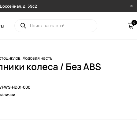
. Шоссейная, д. 59с2
0
ты
отоциклов
,
Ходовая часть
ники колеса / Без ABS
WFWS-HD01-000
наличии