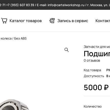
2-71
+7 (993) 607 83 39 / E-mail: info@cartelworkshop.ru / г. Москва, ул
Каталог товаров
Запись в сервис
Контак
колеса / Без ABS
Запчасти для м
Подшип
0 отзывов
Код товара
P
Доступность
В 
5000
₽
Количество