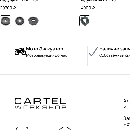
20700
₽
14900
₽
Мото Эвакуатор
Наличие зап
Мотоэвакуация до нас
Собственный ск
Ак
мо
За
мо