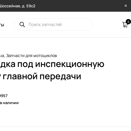
. Шоссейная, д. 59с2
0
ты
ча
,
Запчасти для мотоциклов
дка под инспекционную
 главной передачи
9957
 в наличии