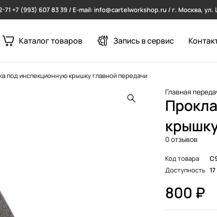
2-71
+7 (993) 607 83 39 / E-mail: info@cartelworkshop.ru / г. Москва, ул
Каталог товаров
Запись в сервис
Контак
ка под инспекционную крышку главной передачи
Главная переда
Прокла
крышку
0 отзывов
Код товара
C
Доступность
17
800
₽