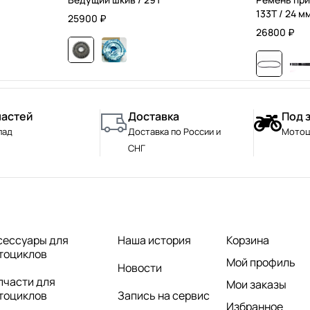
133T / 24 м
25900
₽
26800
₽
частей
Доставка
Под 
лад
Доставка по России и
Мотоц
СНГ
сессуары для
Наша история
Корзина
тоциклов
Мой профиль
Новости
пчасти для
Мои заказы
тоциклов
Запись на сервис
Избранное