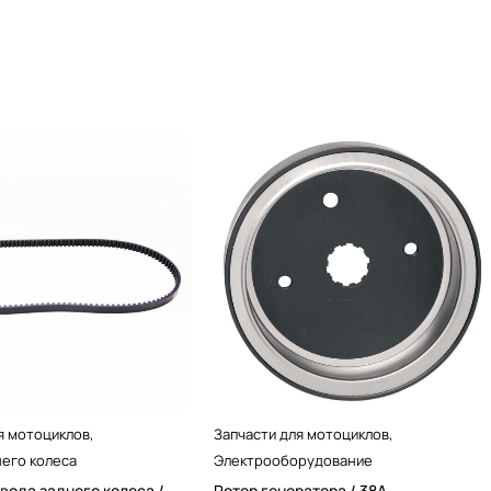
я мотоциклов
,
Запчасти для мотоциклов
,
его колеса
Электрооборудование
вода заднего колеса /
Ротор генератора / 38А