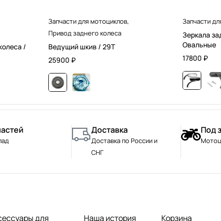
Запчасти для мотоциклов
,
Запчасти дл
Привод заднего колеса
Зеркала за
Овальные
колеса /
Ведущий шкив / 29T
17800
₽
25900
₽
частей
Доставка
Под 
лад
Доставка по России и
Мотоц
СНГ
сессуары для
Наша история
Корзина