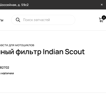
. Шоссейная, д. 59с2
0
ты
части для мотоциклов
ный фильтр Indian Scout
082702
в наличии