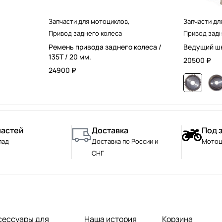
Запчасти для мотоциклов
,
Запчасти дл
Привод заднего колеса
Привод задн
Ремень привода заднего колеса /
Ведущий шк
135T / 20 мм.
20500
₽
24900
₽
частей
Доставка
Под 
лад
Доставка по России и
Мотоц
СНГ
сессуары для
Наша история
Корзина