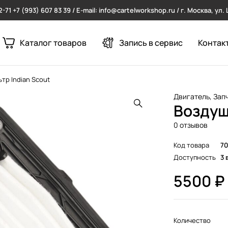
2-71
+7 (993) 607 83 39 / E-mail: info@cartelworkshop.ru / г. Москва, ул
Каталог товаров
Запись в сервис
Контак
тр Indian Scout
Двигатель
,
Зап
Воздуш
0 отзывов
Код товара
7
Доступность
3 
5500
₽
Количество