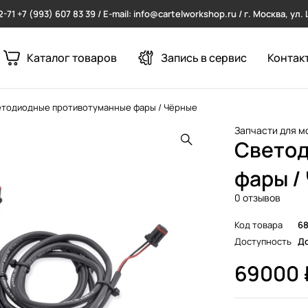
2-71
+7 (993) 607 83 39 / E-mail: info@cartelworkshop.ru / г. Москва, ул
Каталог товаров
Запись в сервис
Контак
етодиодные противотуманные фары / Чёрные
Запчасти для м
Светод
фары /
0 отзывов
Код товара
6
Доступность
До
69000