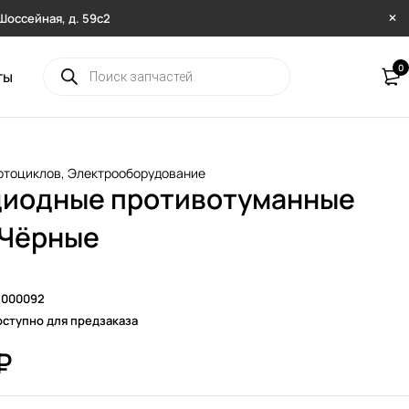
. Шоссейная, д. 59с2
0
ты
отоциклов
,
Электрооборудование
иодные противотуманные
 Чёрные
8000092
ступно для предзаказа
₽