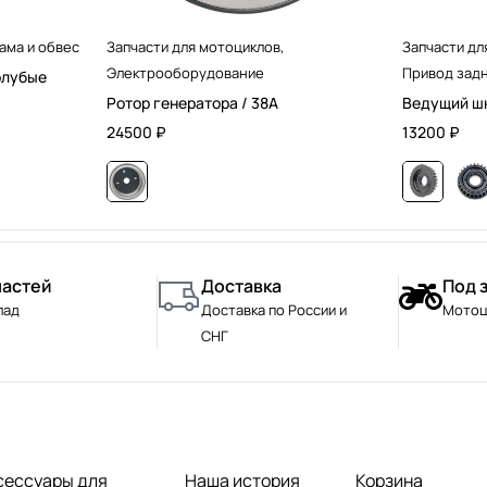
ама и обвес
Запчасти для мотоциклов
,
Запчасти дл
Электрооборудование
Привод задн
олубые
Ротор генератора / 38А
Ведущий шк
24500
₽
13200
₽
частей
Доставка
Под 
лад
Доставка по России и
Мотоц
СНГ
сессуары для
Наша история
Корзина