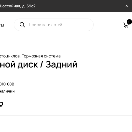
. Шоссейная, д. 59с2
0
ты
отоциклов
,
Тормозная система
ной диск / Задний
810-08B
наличии
₽