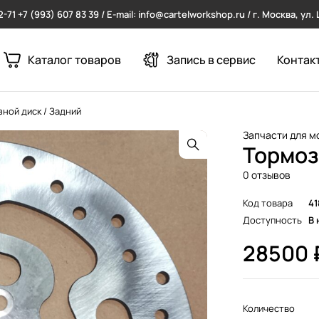
2-71
+7 (993) 607 83 39 / E-mail: info@cartelworkshop.ru / г. Москва, ул
Каталог товаров
Запись в сервис
Контак
ной диск / Задний
Запчасти для м
Тормоз
0 отзывов
Код товара
41
Доступность
В 
28500
Количество