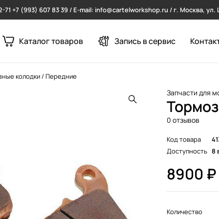
2-71
+7 (993) 607 83 39 / E-mail: info@cartelworkshop.ru / г. Москва, ул
Каталог товаров
Запись в сервис
Контак
ные колодки / Передние
Запчасти для м
Тормоз
0 отзывов
Код товара
4
Доступность
8 
8900
₽
Количество