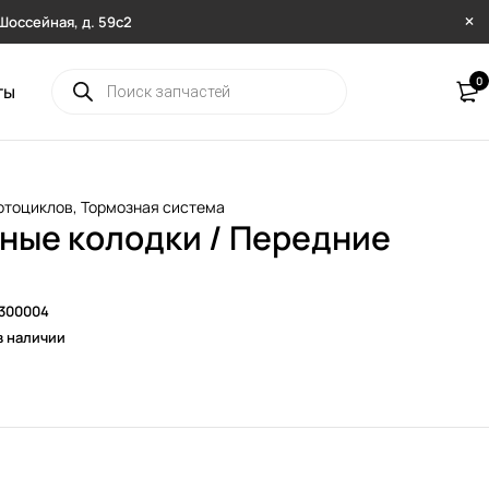
. Шоссейная, д. 59с2
0
ты
отоциклов
,
Тормозная система
ные колодки / Передние
1300004
в наличии