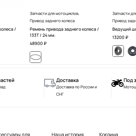
Запчасти для мотоциклов
,
Запчасти дл
Привод заднего колеса
Привод задн
колеса /
Ремень привода заднего колеса /
Ведущий шк
133T / 24 мм.
13200
₽
48900
₽
частей
Доставка
Под 
лад
Доставка по России и
Мотоц
СНГ
сессуары для
Наша история
Корзина