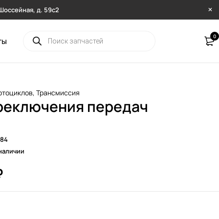
. Шоссейная, д. 59с2
0
ты
отоциклов
,
Трансмиссия
реключения передач
384
наличии
₽