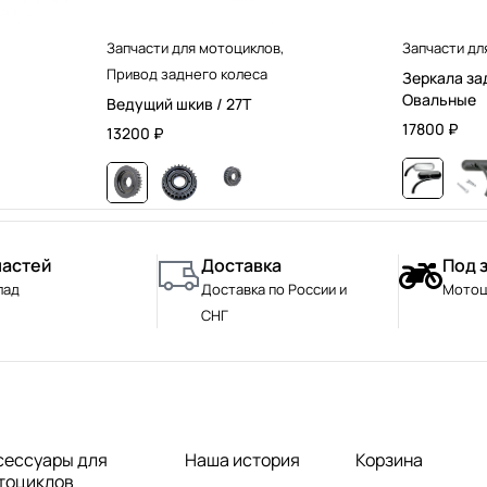
Запчасти для мотоциклов
,
Запчасти дл
Привод заднего колеса
Зеркала за
Овальные
Ведущий шкив / 27T
17800
₽
13200
₽
частей
Доставка
Под 
лад
Доставка по России и
Мотоц
СНГ
сессуары для
Наша история
Корзина
тоциклов