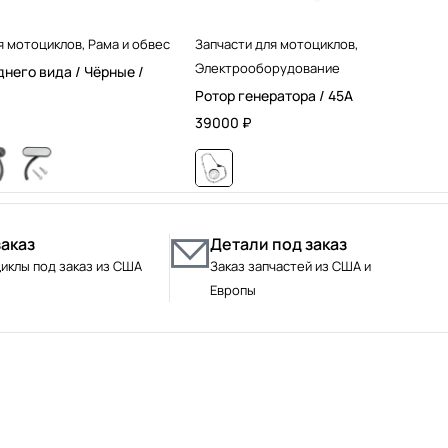
я мотоциклов
,
Рама и обвес
Запчасти для мотоциклов
,
Электрооборудование
днего вида / Чёрные /
Ротор генератора / 45А
39000
₽
заказ
Детали под заказ
иклы под заказ из США
Заказ запчастей из США и
Европы