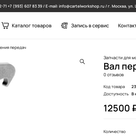
2-71
+7 (993) 607 83 39 / E-mail: info@cartelworkshop.ru / г. Москва, ул
Каталог товаров
Запись в сервис
Контак
ения передач
Запчасти для м
Вал пе
0 отзывов
Код товара
2
Доступность
В 
12500
Количество