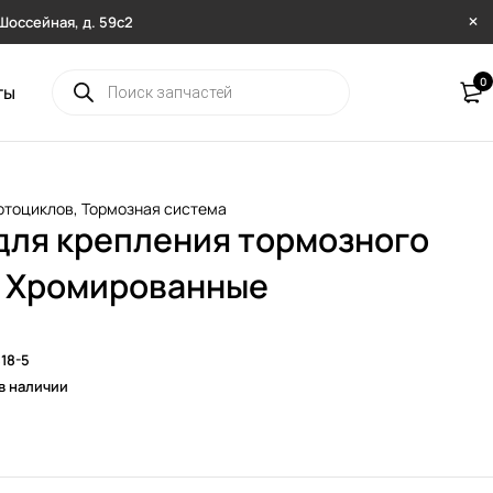
. Шоссейная, д. 59с2
0
ты
отоциклов
,
Тормозная система
для крепления тормозного
/ Хромированные
18-5
 в наличии