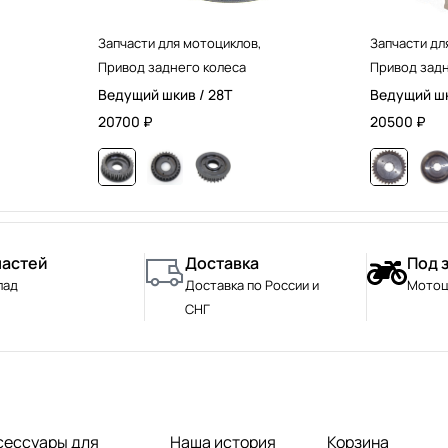
Запчасти для мотоциклов
,
Запчасти дл
Привод заднего колеса
Привод задн
Ведущий шкив / 28T
Ведущий шк
20700
₽
20500
₽
частей
Доставка
Под 
лад
Доставка по России и
Мотоц
СНГ
сессуары для
Наша история
Корзина