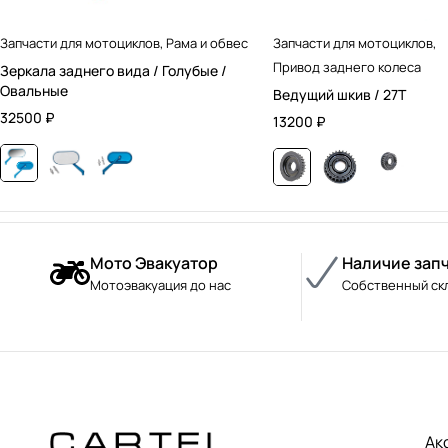
Запчасти для мотоциклов
,
Рама и обвес
Запчасти для мотоциклов
,
Привод заднего колеса
Зеркала заднего вида / Голубые /
Овальные
Ведущий шкив / 27T
32500
₽
13200
₽
Мото Эвакуатор
Наличие зап
Мотоэвакуация до нас
Собственный ск
Ак