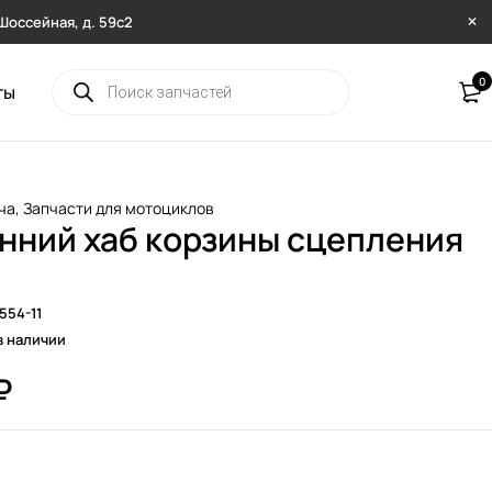
. Шоссейная, д. 59с2
0
ты
ча
,
Запчасти для мотоциклов
нний хаб корзины сцепления
554-11
в наличии
₽