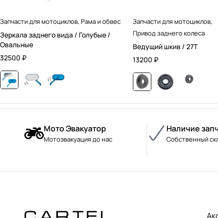
Запчасти для мотоциклов
,
Рама и обвес
Запчасти для мотоциклов
,
Привод заднего колеса
Зеркала заднего вида / Голубые /
Овальные
Ведущий шкив / 27T
32500
₽
13200
₽
Мото Эвакуатор
Наличие зап
Мотоэвакуация до нас
Собственный ск
Ак