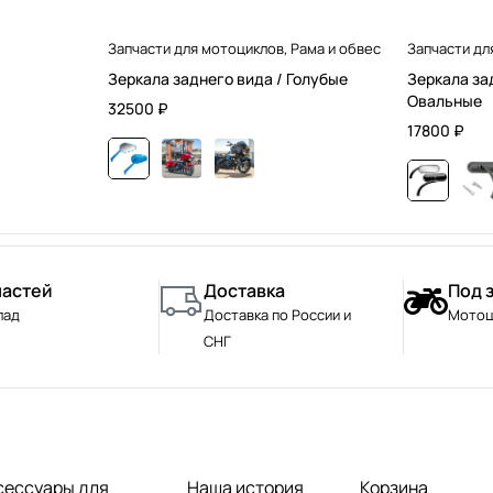
Запчасти для мотоциклов
,
Рама и обвес
Запчасти дл
Зеркала заднего вида / Голубые
Зеркала за
Овальные
32500
₽
17800
₽
частей
Доставка
Под 
лад
Доставка по России и
Мотоц
СНГ
сессуары для
Наша история
Корзина