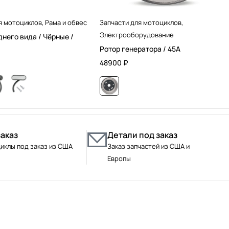
я мотоциклов
,
Рама и обвес
Запчасти для мотоциклов
,
Электрооборудование
днего вида / Чёрные /
Ротор генератора / 45А
48900
₽
заказ
Детали под заказ
иклы под заказ из США
Заказ запчастей из США и
Европы