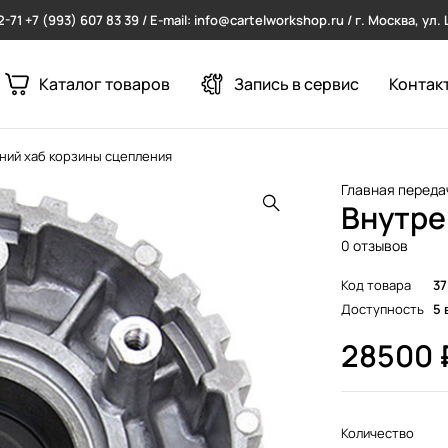
2-71
+7 (993) 607 83 39 / E-mail: info@cartelworkshop.ru / г. Москва, ул
Каталог товаров
Запись в сервис
Контак
ний хаб корзины сцепления
Главная переда
Внутре
0 отзывов
Код товара
37
Доступность
5 
28500
Количество