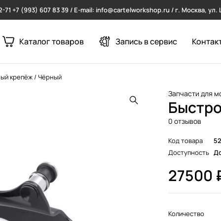
2-71
+7 (993) 607 83 39 / E-mail: info@cartelworkshop.ru / г. Москва, ул
Каталог товаров
Запись в сервис
Контак
ый крепёж / Чёрный
Запчасти для м
Быстро
0 отзывов
Код товара
5
Доступность
До
27500
Количество