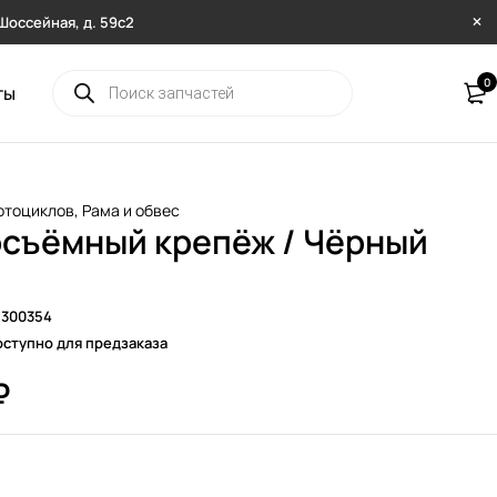
. Шоссейная, д. 59с2
0
ты
отоциклов
,
Рама и обвес
съёмный крепёж / Чёрный
2300354
ступно для предзаказа
₽