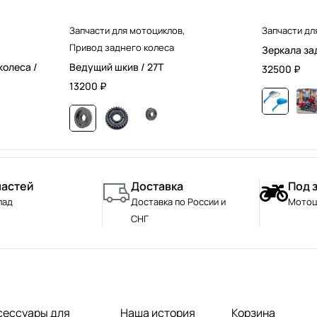
Запчасти для мотоциклов
,
Запчасти дл
Привод заднего колеса
Зеркала за
колеса /
Ведущий шкив / 27T
32500
₽
13200
₽
частей
Доставка
Под 
лад
Доставка по России и
Мотоц
СНГ
сессуары для
Наша история
Корзина