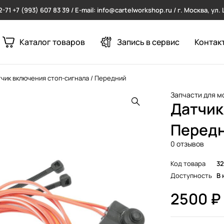
2-71
+7 (993) 607 83 39 / E-mail: info@cartelworkshop.ru / г. Москва, ул
Каталог товаров
Запись в сервис
Контак
чик включения стоп-сигнала / Передний
Запчасти для м
Датчик
Перед
0 отзывов
Код товара
32
Доступность
В 
2500
₽