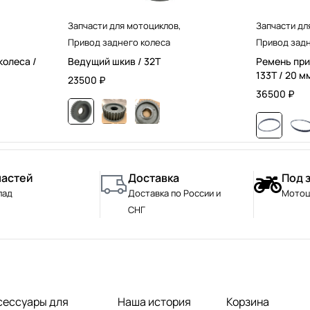
Запчасти для мотоциклов
,
Запчасти дл
Привод заднего колеса
Привод задн
колеса /
Ведущий шкив / 32T
Ремень при
133T / 20 м
23500
₽
36500
₽
частей
Доставка
Под 
лад
Доставка по России и
Мотоц
СНГ
сессуары для
Наша история
Корзина