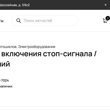
. Шоссейная, д. 59с2
0
ты
отоциклов
,
Электрооборудование
 включения стоп-сигнала /
ний
-7024
наличии