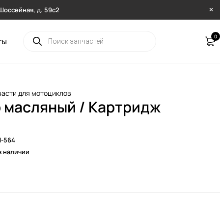
. Шоссейная, д. 59с2
0
ты
части для мотоциклов
 масляный / Картридж
N-564
в наличии