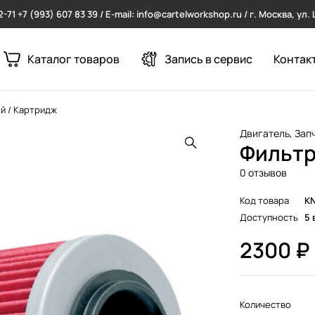
2-71
+7 (993) 607 83 39 / E-mail: info@cartelworkshop.ru / г. Москва, ул
Каталог товаров
Запись в сервис
Контак
й / Картридж
Двигатель
,
Зап
Фильтр
0 отзывов
Код товара
K
Доступность
5 
2300
₽
Количество