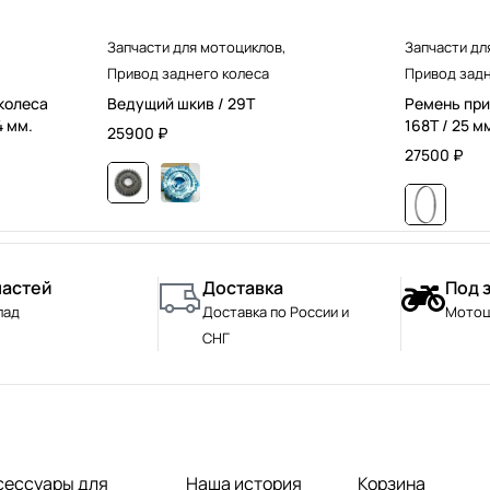
Запчасти для мотоциклов
,
Запчасти дл
Привод заднего колеса
Привод задн
колеса
Ведущий шкив / 29T
Ремень при
4 мм.
168T / 25 м
25900
₽
27500
₽
частей
Доставка
Под 
лад
Доставка по России и
Мотоц
СНГ
сессуары для
Наша история
Корзина