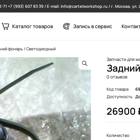
2-71
+7 (993) 607 83 39 / E-mail: info@cartelworkshop.ru / г. Москва, ул
Каталог товаров
Запись в сервис
Контак
ний фонарь / Светодиодный
Запчасти для м
Задний
0 отзывов
Код товара
69
Доступность
До
26900
Количество