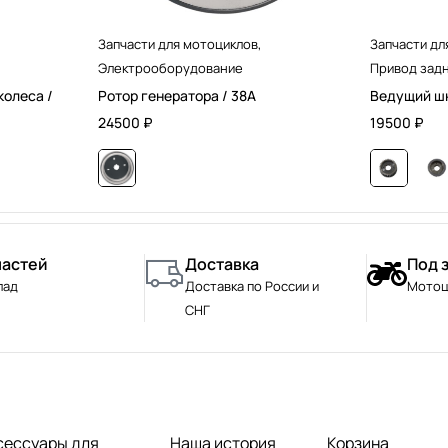
Запчасти для мотоциклов
,
Запчасти дл
Электрооборудование
Привод задн
колеса /
Ротор генератора / 38А
Ведущий шк
24500
₽
19500
₽
частей
Доставка
Под 
лад
Доставка по России и
Мотоц
СНГ
сессуары для
Наша история
Корзина