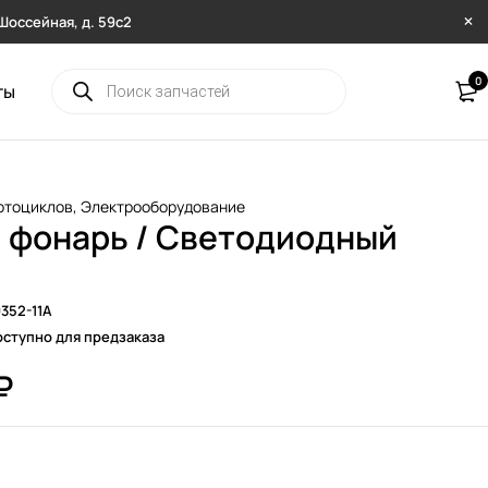
. Шоссейная, д. 59с2
0
ты
отоциклов
,
Электрооборудование
 фонарь / Светодиодный
352-11A
ступно для предзаказа
₽